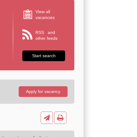
View all
vacancies
RSS
and
other feeds