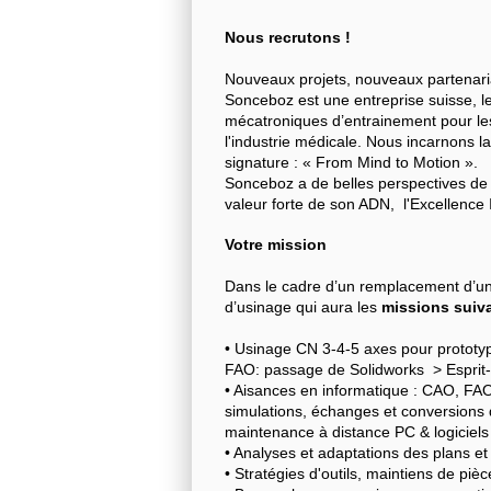
Nous recrutons !
Nouveaux projets, nouveaux partenariat
Sonceboz est une entreprise suisse, l
mécatroniques d’entrainement pour le
l'industrie médicale. Nous incarnons 
signature : « From Mind to Motion ».
Sonceboz a de belles perspectives de 
valeur forte de son ADN, l'Excellence I
Votre mission
Dans le cadre d’un remplacement d’u
d’usinage qui aura les
missions suiv
• Usinage CN 3-4-5 axes pour prototyp
FAO: passage de Solidworks > Espri
• Aisances en informatique : CAO, FAO, 
simulations, échanges et conversions de
maintenance à distance PC & logiciels
• Analyses et adaptations des plans et
• Stratégies d'outils, maintiens de piè