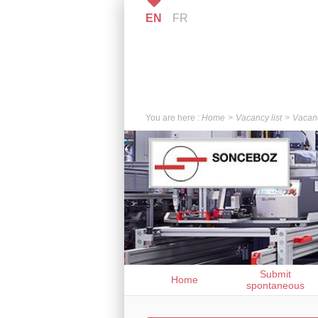
EN
FR
You are here :
Home
Vacancy list
Vacanc
Submit
Home
spontaneous
application