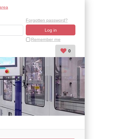
area
Forgotten password?
Remember me
0